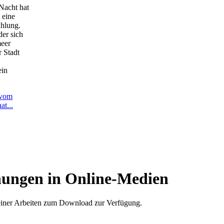
Nacht hat
 eine
ahlung.
der sich
meer
r Stadt
ein
 vom
at...
hungen in Online-Medien
einer Arbeiten zum Download zur Verfügung.