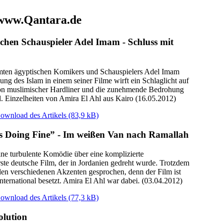
 www.Qantara.de
schen Schauspieler Adel Imam - Schluss mit
hmten ägyptischen Komikers und Schauspielers Adel Imam
ng des Islam in einem seiner Filme wirft ein Schlaglicht auf
on muslimischer Hardliner und die zunehmende Bedrohung
l. Einzelheiten von Amira El Ahl aus Kairo (16.05.2012)
ownload des Artikels
(83,9 kB)
is Doing Fine” - Im weißen Van nach Ramallah
eine turbulente Komödie über eine komplizierte
ste deutsche Film, der in Jordanien gedreht wurde. Trotzdem
len verschiedenen Akzenten gesprochen, denn der Film ist
nternational besetzt. Amira El Ahl war dabei. (03.04.2012)
ownload des Artikels
(77,3 kB)
olution