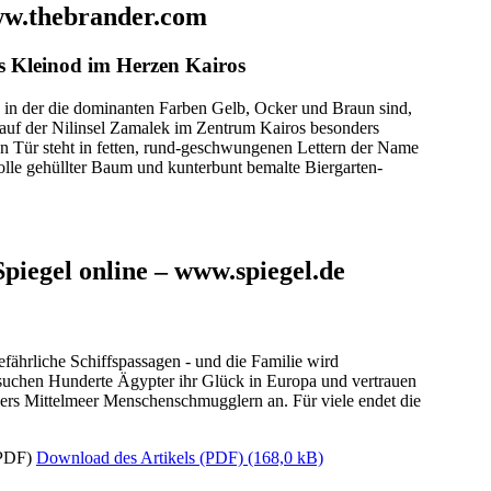
ww.thebrander.com
s Kleinod im Herzen Kairos
, in der die dominanten Farben Gelb, Ocker und Braun sind,
t auf der Nilinsel Zamalek im Zentrum Kairos besonders
en Tür steht in fetten, rund-geschwungenen Lettern der Name
olle gehüllter Baum und kunterbunt bemalte Biergarten-
Spiegel online – www.spiegel.de
fährliche Schiffspassagen - und die Familie wird
 suchen Hunderte Ägypter ihr Glück in Europa und vertrauen
 übers Mittelmeer Menschenschmugglern an. Für viele endet die
Download des Artikels (PDF)
(168,0 kB)