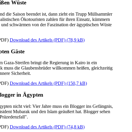
eißen Wüste
nd die Saison beendet ist, dann zieht ein Trupp Müllsammler
alistischen Ökotouristen zahlen für ihren Einsatz, kümmern
 - und schwärmen von der Faszination der ägyptischen Wüste
Download des Artikels (PDF)
(78,9 kB)
ebten Gäste
Gaza-Streifen bringt die Regierung in Kairo in ein
k muss die Glaubensbrüder willkommen heißen, gleichzeitig
nnere Sicherheit.
Download des Artikels (PDF)
(150,7 kB)
Blogger in Ägypten
gypten nicht viel: Vier Jahre muss ein Blogger ins Gefängnis,
Präsident Mubarak und den Islam geäußert hat. Blogger sehen
 Präzedenzfall".
Download des Artikels (PDF)
(74,8 kB)