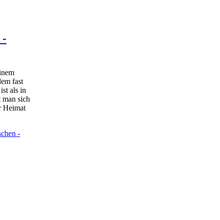
 -
einem
dem fast
st als in
 man sich
r Heimat
chen -