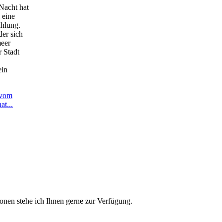
Nacht hat
 eine
ahlung.
der sich
meer
r Stadt
ein
 vom
at...
onen stehe ich Ihnen gerne zur Verfügung.