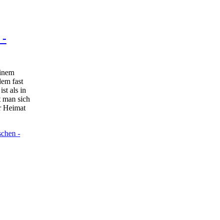
 -
einem
dem fast
st als in
 man sich
r Heimat
chen -